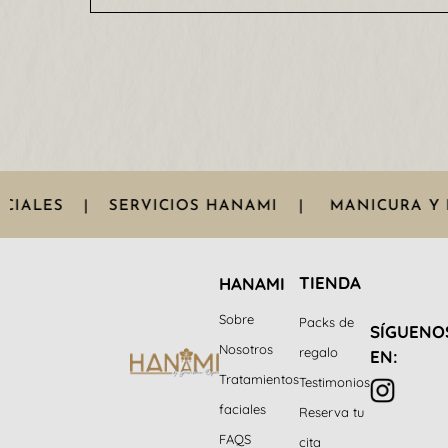
CIALES
|
SERVICIOS HANAMI
|
MANICURA Y 
TIENDA
HANAMI
Sobre
Packs de
SÍGUENO
Nosotros
regalo
EN:
Tratamientos
Testimonios
faciales
Reserva tu
FAQS
cita