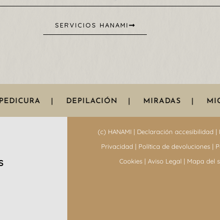
SERVICIOS HANAMI
PEDICURA
|
DEPILACIÓN
|
MIRADAS
|
MIC
(c) HANAMI |
Declaración accesibilidad
|
Privacidad
|
Política de devoluciones
|
P
Cookies
|
Aviso Legal
|
Mapa del si
S