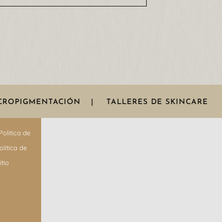
ROPIGMENTACIÓN
|
TALLERES DE SKINCARE
|
Política de
olítica de
tio