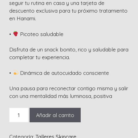
seguir tu rutina en casa y una tarjeta de
descuento exclusiva para tu próximo tratamiento
en Hanami.
•
Picoteo saludable
Disfruta de un snack bonito, rico y saludable para
completar tu experiencia.
•
Dinámica de autocuidado consciente
Una pausa para reconectar contigo misma y salir
con una mentalidad más luminosa, positiva
Taller
Añadir al carrito
exprés
de
cuidado
Categoría:
Talleres Skincare