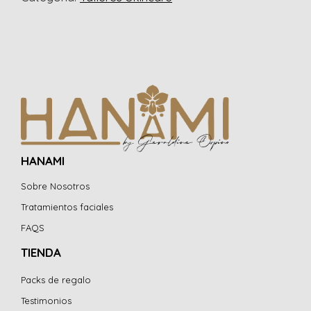
facial
|
Próxima
edición:
¡Consulta
fecha!
cantidad
HANAMI
Sobre Nosotros
Tratamientos faciales
FAQS
TIENDA
Packs de regalo
Testimonios