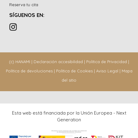
Reserva tu cita
SÍGUENOS EN:
(c) HANAMI |
Declaración accesibilidad
|
Política de Privacidad
|
Política de devoluciones
|
Política de Cookies
|
Aviso Legal
|
Mapa
del sitio
Esta web está financiada por la Unión Europea - Next
Generation